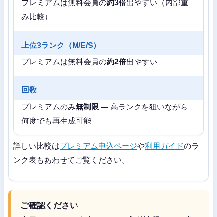
プレミアムは無料会員の
約3倍
出やすい（内部重
み比較）
上位3ランク（M/E/S）
プレミアムは無料会員の
約2倍
出やすい
回数
プレミアムのみ
無制限
— 高ランクを狙いながら
何度でも再生成可能
詳しい比較は
プレミアム申込ページ
や
利用ガイド
のラ
ンク表もあわせてご覧ください。
ご確認ください