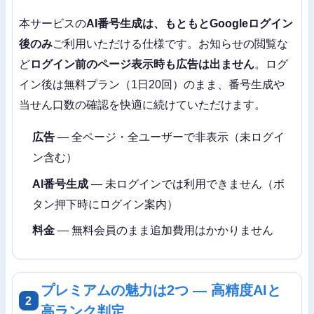
本サービスの
AI番号生成は、もともとGoogleログイン
後のみ
ご利用いただける仕様です。お知らせの閲覧な
ど
ログイン前のページ表示時も広告は出ません
。ログ
イン後は無料プラン（1日20回）のまま、番号生成や
当せん口数の確認を快適に続けていただけます。
広告
— 全ページ・全ユーザーで非表示（未ログイ
ン含む）
AI番号生成
— 未ログインでは利用できません（ボ
タン押下時にログイン案内）
料金
— 無料会員のまま追加費用はかかりません
プレミアムの魅力は2つ — 高精度AIと
2
高ランク判定