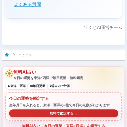
よくある質問
宝くじAI運営チーム
ニュース
無料AI占い
今日の運勢を東洋×西洋で毎日更新・無料鑑定
東洋・西洋
毎日更新
端末内で計算
☯
📅
🔒
今日の運勢を鑑定する
生年月日を入れると、東洋・西洋の2柱で今日の点数がわかります
無料で鑑定する →
無料AI占い（今日の運勢・東洋×西洋）を鑑定する