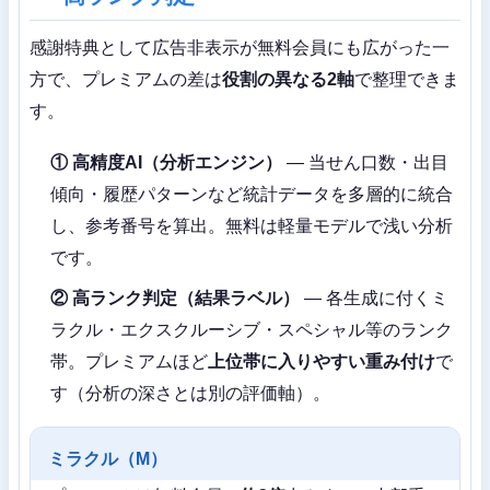
感謝特典として広告非表示が無料会員にも広がった一
方で、プレミアムの差は
役割の異なる2軸
で整理できま
す。
① 高精度AI（分析エンジン）
— 当せん口数・出目
傾向・履歴パターンなど統計データを多層的に統合
し、参考番号を算出。無料は軽量モデルで浅い分析
です。
② 高ランク判定（結果ラベル）
— 各生成に付くミ
ラクル・エクスクルーシブ・スペシャル等のランク
帯。プレミアムほど
上位帯に入りやすい重み付け
で
す（分析の深さとは別の評価軸）。
ミラクル（M）