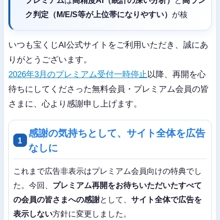
プレミアム
は
高精度AI（統計の深い分析）
と
高ラン
ク判定（M/E/S等が上位帯になりやすい）
が核
いつも宝くじAI公式サイトをご利用いただき、誠にあ
りがとうございます。
2026年3月のプレミアム受付一時停止
以降、再開を心
待ちにしてくださった無料会員・プレミアム会員の皆
さまに、心より感謝申し上げます。
感謝の気持ちとして、サイト全体を広告
1
なしに
これまで広告非表示はプレミアム会員向けの特典でし
た。今回、
プレミアム再開をお待ちいただいたすべて
の会員の皆さまへの感謝
として、
サイト全体で広告を
表示しない
方針に変更しました。