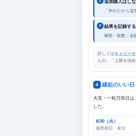
追加購入はしな
「外れたから追
結果を記録する
種類・枚数・金
詳しくは
キャリーオ
んが、「上限を決め
縁起のいい日
4
大安・一粒万倍日は
した。
6/30（火）
発売初日・友引