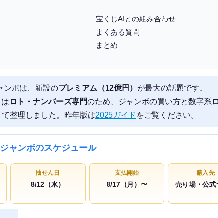
宝くじAIとの組み合わせ
よくある質問
まとめ
ジャンボは、新設の
プレミアム（12億円）
が最大の話題です。
トは
ロト・ナンバーズ専門
のため、ジャンボの買い方と数字系
して整理しました。昨年版は
2025ガイド
をご覧ください。
マージャンボのスケジュール
抽せん日
支払開始
購入先
8/12（水）
8/17（月）〜
売り場・公式
 日程詳細