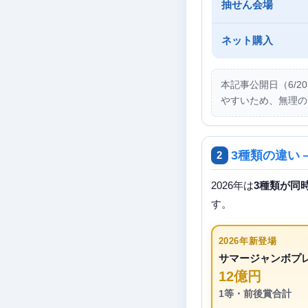
抽せん会場
ネット購入
本記事公開日（6/2
やすいため、無理の
3種類の違い
2
2026年は
3種類が同
す。
2026年新登場
サマージャンボプ
12億円
1等・前後賞合計