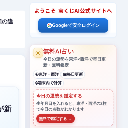
類の違
Googleで安全ログイン
無料AI占い
今日の運勢を東洋×西洋で毎日更
新・無料鑑定
東洋・西洋
毎日更新
☯
📅
端末内で計算
🔒
今日の運勢を鑑定する
生年月日を入れると、東洋・西洋の2柱
が新
で今日の点数がわかります
無料で鑑定する →