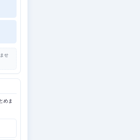
ませ
とめま