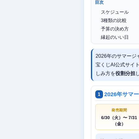
目次
スケジュール
3種類の比較
予算の決め方
縁起のいい日
2026年のサマー
宝くじAI公式サイ
しみ方を
役割分担
2026年サ
1
発売期間
6/30（火）〜 7/31
（金）
サマージャンボ2026