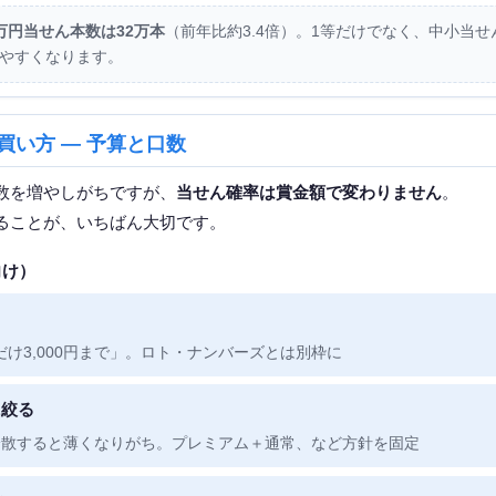
万円当せん本数は32万本
（前年比約3.4倍）。1等だけでなく、中小当せ
やすくなります。
買い方 — 予算と口数
数を増やしがちですが、
当せん確率は賞金額で変わりません
。
ることが、いちばん大切です。
向け）
け3,000円まで」。ロト・ナンバーズとは別枠に
に絞る
分散すると薄くなりがち。プレミアム＋通常、など方針を固定