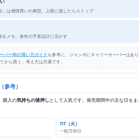
い
加」は感情買いの典型。上限に達したらストップ
額をメモ。来年の予算設計に活かす
ーバー時の買い方ガイド
も参考に。ジャンボにキャリーオーバーはあり
てから買う」考え方は共通です。
（参考）
、購入の
気持ちの後押し
として人気です。発売期間中の主な日をま
7/7（火）
一粒万倍日