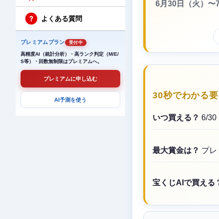
6月30日（火）
よくある質問
プレミアムプラン
受付中
高精度AI（統計分析）・高ランク判定（M/E/
S等）・回数無制限はプレミアムへ。
プレミアムに申し込む
30秒でわかる
AI予測を使う
いつ買える？
6/3
最大賞金は？
プレ
宝くじAIで買える