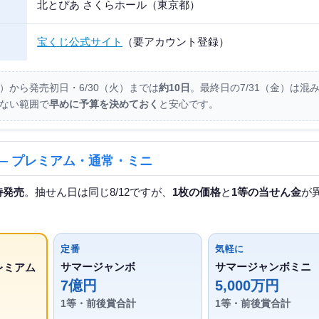
北とぴあ さくらホール（東京都）
宝くじ公式サイト
（要アカウント登録）
0）から発売初日・6/30（火）までは
約10日
。最終日の7/31（金）は混
ない範囲で
早めに予算を決めておく
と安心です。
 — プレミアム・通常・ミニ
時発売
。抽せん日は同じ8/12ですが、
1枚の価格
と
1等の当せん金
が
定番
気軽に
サマージャンボ
サマージャンボミニ
レミアム
7億円
5,000万円
1等・前後賞合計
1等・前後賞合計