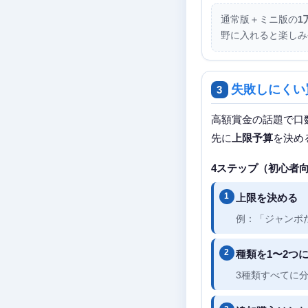
通常版＋ミニ版の
1
野に入れると楽しみ
失敗しにくい
3
高額賞金の話題で口
先に
上限予算
を決め
4ステップ（初心者
上限を決める
例：「ジャンボだ
種類を1〜2つ
3種類すべてに