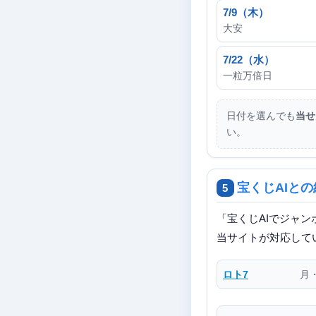
7/9（木）
大安
7/22（水）
一粒万倍日
日付を選んでも
当せ
い。
宝くじAIと
5
「宝くじAIでジャン
当サイトが対応して
ロト7
月